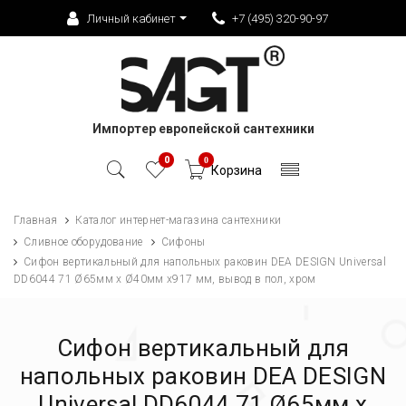
Личный кабинет
+7 (495) 320-90-97
Импортер европейской сантехники
0
0
Корзина
Главная
Каталог интернет-магазина сантехники
Сливное оборудование
Сифоны
Сифон вертикальный для напольных раковин DEA DESIGN Universal
DD6044 71 Ø65мм х Ø40мм х917 мм, вывод в пол, хром
Сифон вертикальный для
напольных раковин DEA DESIGN
Universal DD6044 71 Ø65мм х