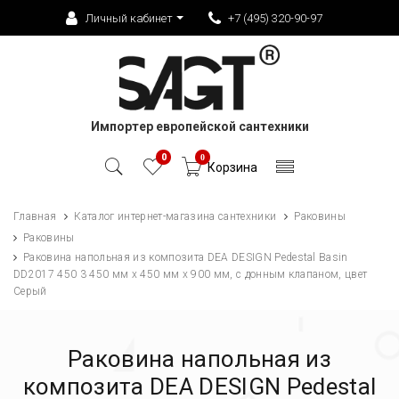
Личный кабинет
+7 (495) 320-90-97
Импортер европейской сантехники
0
0
Корзина
Главная
Каталог интернет-магазина сантехники
Раковины
Раковины
Раковина напольная из композита DEA DESIGN Pedestal Basin
DD2017 450 3 450 мм х 450 мм х 900 мм, с донным клапаном, цвет
Серый
Раковина напольная из
композита DEA DESIGN Pedestal