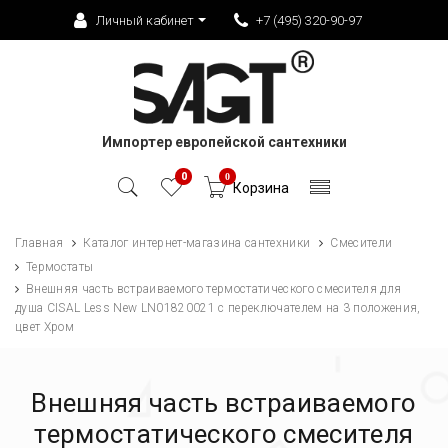
Личный кабинет
+7 (495) 320-90-97
Импортер европейской сантехники
0
0
Корзина
Главная
Каталог интернет-магазина сантехники
Смесители
Термостаты
Внешняя часть встраиваемого термостатического смесителя для
душа CISAL Less New LN01820021 с переключателем на 3 положения,
цвет Хром
Внешняя часть встраиваемого
термостатического смесителя