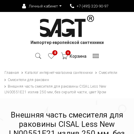
Личный кабинет
+7 (495) 320-90-97
Импортер европейской сантехники
0
0
Корзина
Главная
Каталог интернет-магазина сантехники
Смесители
Смесители для раковин
Внешняя часть смесителя для раковины CISAL Less New
LN00551E21 излив 250 мм, без скрытой части, цвет Хром
Внешняя часть смесителя для
раковины CISAL Less New
LN00551E21 излив 250 мм, без