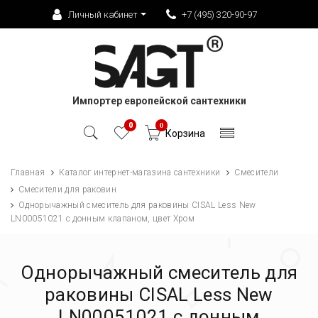
Личный кабинет
+7 (495) 320-90-97
Импортер европейской сантехники
0
0
Корзина
Главная
Каталог интернет-магазина сантехники
Смесители
Смесители для раковин
Однорычажный смеситель для раковины CISAL Less New
LN00051021 с донным клапаном, цвет Хром
Однорычажный смеситель для
раковины CISAL Less New
LN00051021 с донным