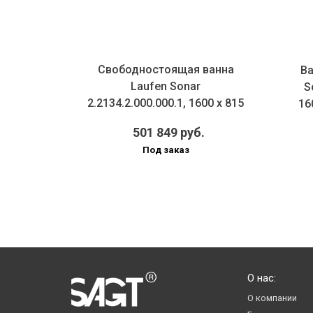
Свободностоящая ванна
Laufen
Ва
Laufen Sonar
0.1 37х54
S
2.2134.2.000.000.1, 1600 x 815
й...
16
мм, ...
501 849 руб.
Под заказ
О нас:
О компании