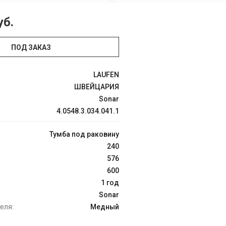
уб.
ПОД ЗАКАЗ
LAUFEN
ШВЕЙЦАРИЯ
Sonar
4.0548.3.034.041.1
Тумба под раковину
240
576
600
1 год
Sonar
еля:
Медный