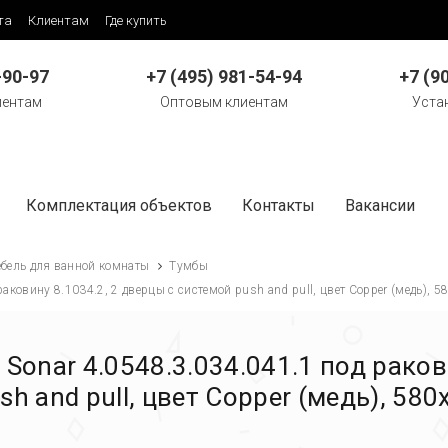
та
Клиентам
Где купить
-90-97
+7 (495) 981-54-94
+7 (9
иентам
Оптовым клиентам
Уста
Комплектация объектов
Контакты
Вакансии
бель для ванной комнаты
Тумбы
раковину 8.1034.2, 2 дверцы с системой push and pull, цвет Copper (медь),
Sonar 4.0548.3.034.041.1 под раков
sh and pull, цвет Copper (медь), 58