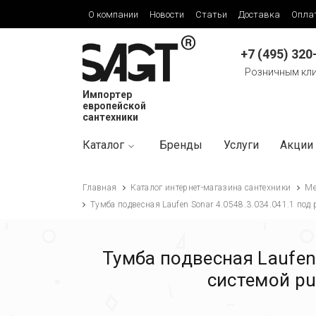
О компании
Новости
Статьи
Доставка
Опла
+7 (495) 320
Розничным кл
Импортер
европейской
сантехники
Каталог
Бренды
Услуги
Акции
Главная
Каталог интернет-магазина сантехники
Ме
Тумба подвесная Laufen Sonar 4.0548.3.034.041.1 под 
Тумба подвесная Laufen 
системой pu