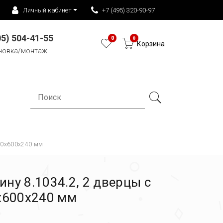
Личный кабинет
+7 (495) 320-90-97
05) 504-41-55
0
0
Корзина
новка/монтаж
 580x600x240 мм
ину 8.1034.2, 2 дверцы с
0x600x240 мм