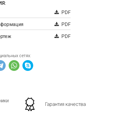
Я:
PDF
нформация
PDF
ертеж
PDF
циальных сетях:
ники
Гарантия качества