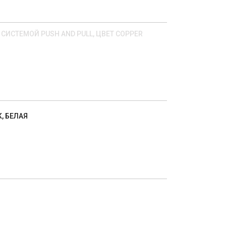
С СИСТЕМОЙ PUSH AND PULL, ЦВЕТ COPPER
K, БЕЛАЯ