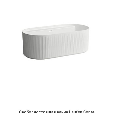
Свободностоящая ванна Laufen Sonar