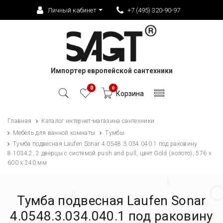
Личный кабинет
+7 (495) 320-90-97
Импортер европейской сантехники
0
0
Корзина
Главная
Каталог интернет-магазина сантехники
Мебель для ванной комнаты
Тумбы
Тумба подвесная Laufen Sonar 4.0548.3.034.040.1 под раковину
8.1034.2, 2 дверцы с системой push and pull, цвет Gold (золото), 576 x
600 x 240 мм
Тумба подвесная Laufen Sonar
4.0548.3.034.040.1 под раковину