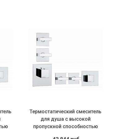
итель
Термостатический смеситель
Форсун
й
для душа с высокой
Bossini
тью
пропускной способностью
Bossini...