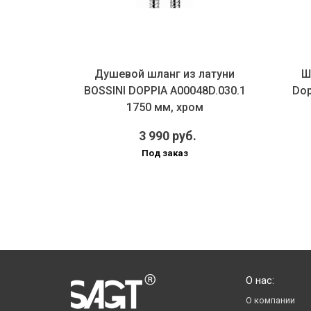
латуни
Душевой шланг из латуни
Ш
8C.030.1
BOSSINI DOPPIA A00048D.030.1
Dop
м
1750 мм, хром
3 990 руб.
Под заказ
О нас:
О компании