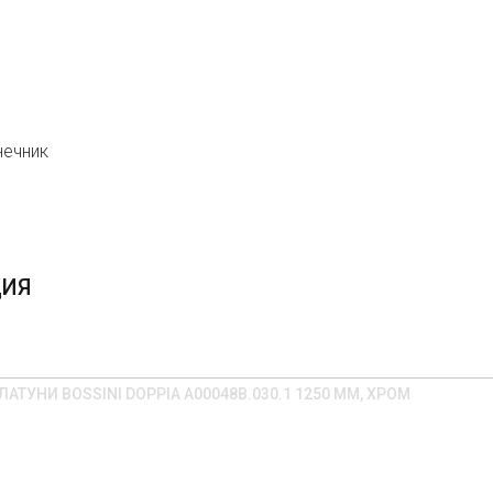
нечник
ЦИЯ
ТУНИ BOSSINI DOPPIA A00048B.030.1 1250 ММ, ХРОМ