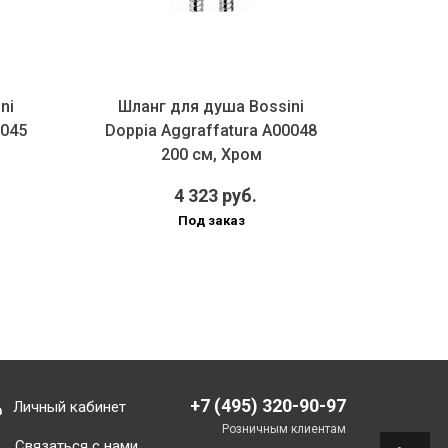
ni
Шланг для душа Bossini
Шлан
3045
Doppia Aggraffatura A00048
Doppia
200 см, Хром
4 323 руб.
Под заказ
+7 (495) 320-90-97
Личный кабинет
Розничным клиентам
Связаться с нами