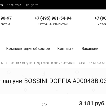
та
Клиентам
Где купить
-90-97
+7 (495) 981-54-94
+7 (9
иентам
Оптовым клиентам
Уста
Комплектация объектов
Контакты
Вакансии
ши
Шланги для душа
Душевой шланг из латуни BOSSINI DOPPIA A0004
 латуни BOSSINI DOPPIA A00048B.03
3 181 руб.