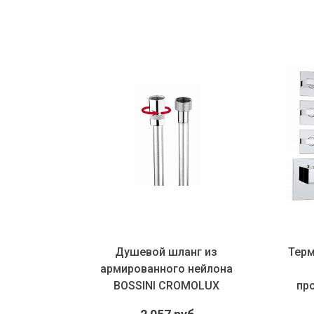
Душевой шланг из
Терм
динение
армированного нейлона
ries
BOSSINI CROMOLUX
пр
ом
A00167B.030.1 1250 мм...