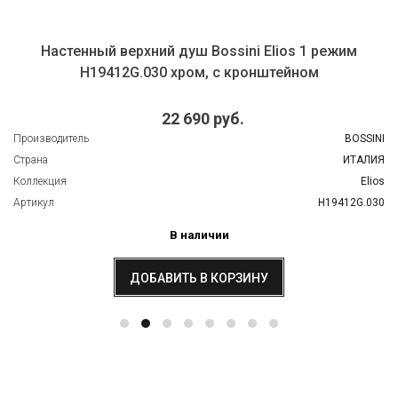
Настенный верхний душ Bossini Elios 1 режим
H19412G.030 хром, с кронштейном
22 690 руб.
роизводитель
BOSSINI
трана
ИТАЛИЯ
оллекция
Elios
ртикул
H19412G.030
В наличии
ДОБАВИТЬ В КОРЗИНУ