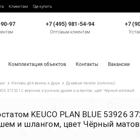
та
Клиентам
Где купить
-90-97
+7 (495) 981-54-94
+7 (9
иентам
Оптовым клиентам
Уста
Комплектация объектов
Контакты
Вакансии
ши
Изливы для ванны и душа
Душевые панели (колонны)
926 372321 с верхним и ручным душем и шлангом, цвет Чёрный матовый
остатом KEUCO PLAN BLUE 53926 37
шем и шлангом, цвет Чёрный мато