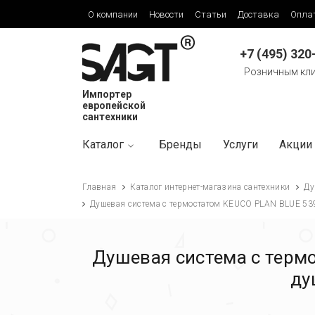
О компании
Новости
Статьи
Доставка
Опла
+7 (495) 320
Розничным кл
Импортер
европейской
сантехники
Каталог
Бренды
Услуги
Акции
Главная
Каталог интернет-магазина сантехники
Ду
Душевая система с термостатом KEUCO PLAN BLUE 53
Душевая система с терм
ду