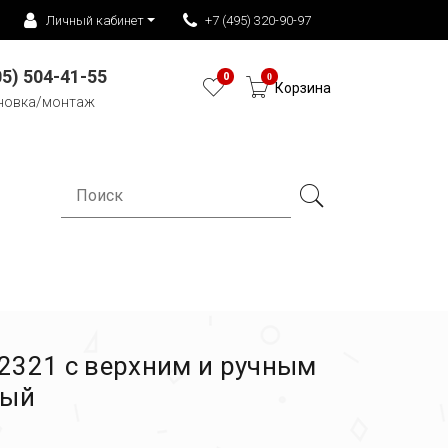
Личный кабинет
+7 (495) 320-90-97
05) 504-41-55
0
0
Корзина
новка/монтаж
2321 с верхним и ручным
вый