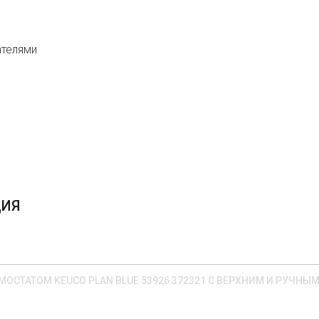
ателями
ЦИЯ
МОСТАТОМ KEUCO PLAN BLUE 53926 372321 С ВЕРХНИМ И РУЧН