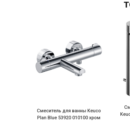
Т
Смеситель для раковины
ь для ванны Keuco
Keuco Plan Blue 53902 010000
e 53920 010100 хром
хром