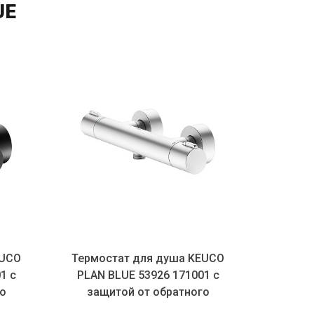
UE
для душа KEUCO
Смеситель для биде Keuco
53926 171001 с
Plan Blue 53909 010000 хром
от обратного
тока...