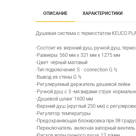
ОПИСАНИЕ
ХАРАКТЕРИСТИКИ
Душевая система с термостатом KEUCO PLAN
-Cостоит из: верхний душ, ручной душ, терм
-Размеры: 560 мм х 321 мм х 1275 мм
-Цвет: чёрный матовый
-Тип подключения: S - connection G ½
-Вывод из стены G ½
-Регулируемый держатель дешевой лейки
-Ручной душ с 3 -мя видами струи: нормаль
-Душевой шланг 1600 мм
-Верхний душ (круглый 250 мм) с регулиров
-Регулятор температуры
-Предохраняющая блокировка при 38 граду
-Переключатель. включая запорный вентиль
-Расход воды ручного душа: 12 л/мин