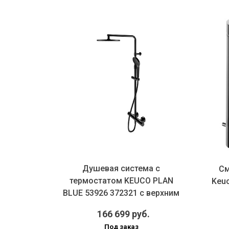
а с
Душевая система с
См
O PLAN
термостатом KEUCO PLAN
Keuc
 верхним
BLUE 53926 372321 с верхним
и ручным...
.
166 699 руб.
Под заказ