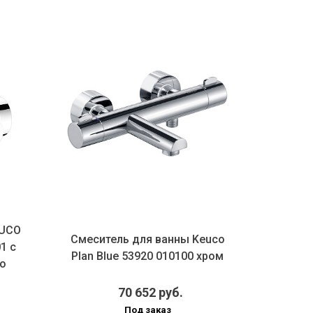
EUCO
Смеси
Смеситель для ванны Keuco
1 с
Keuco P
Plan Blue 53920 010100 хром
о
70 652 руб.
Под заказ