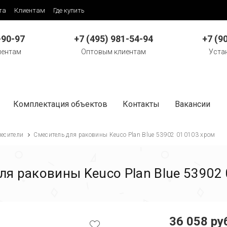
та
Клиентам
Где купить
-90-97
+7 (495) 981-54-94
+7 (9
иентам
Оптовым клиентам
Уста
Комплектация объектов
Контакты
Вакансии
есители
Смеситель для раковины Keuco Plan Blue 53902 010103 хром
ля раковины Keuco Plan Blue 53902
36 058 ру