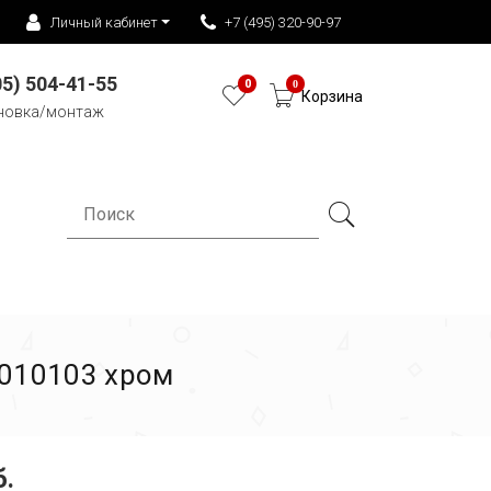
Личный кабинет
+7 (495) 320-90-97
05) 504-41-55
0
0
Корзина
новка/монтаж
 010103 хром
б.