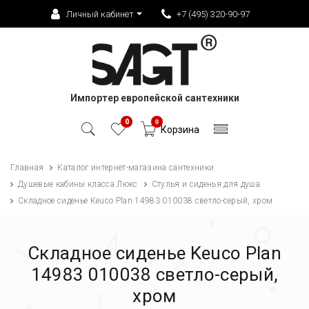
Личный кабинет
+7 (495) 320-90-97
Импортер европейской сантехники
0
0
Корзина
Главная
Каталог интернет-магазина сантехники
Душевые кабины класса Люкс
Стулья и сиденья для душа
Складное сиденье Keuco Plan 14983 010038 светло-серый, хром
Складное сиденье Keuco Plan
14983 010038 светло-серый,
хром