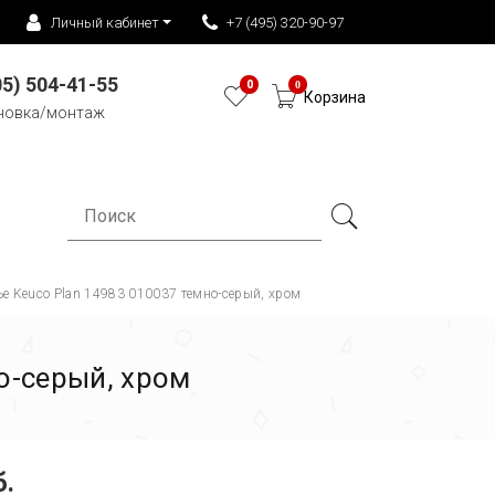
Личный кабинет
+7 (495) 320-90-97
05) 504-41-55
0
0
Корзина
новка/монтаж
ье Keuco Plan 14983 010037 темно-серый, хром
о-серый, хром
б.