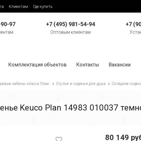
та
Клиентам
Где купить
-90-97
+7 (495) 981-54-94
+7 (9
иентам
Оптовым клиентам
Уста
Комплектация объектов
Контакты
Вакансии
шевые кабины класса Люкс
Стулья и сиденья для душа
Складное сиден
енье Keuco Plan 14983 010037 темн
80 149 ру