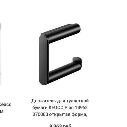
Держатель для туалетной
Тум
Keuco
бумаги KEUCO Plan 14962
ракови
ом
370000 открытая форма,
110000
правое...
9 063 руб.