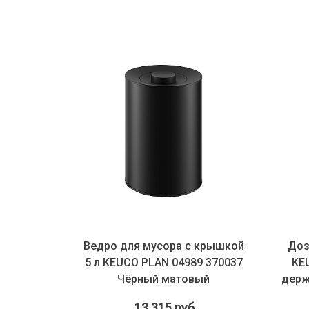
летной
Ведро для мусора с крышкой
Доз
 14973
5 л KEUCO PLAN 04989 370037
KEU
 чёрный
Чёрный матовый
держ
13 315 руб.