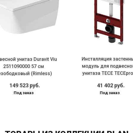
Инсталляция застенн
есной унитаз Duravit Viu
модуль для подвесно
2511090000 57 см
унитаза TECE TECEprof
езободковый (Rimless)
9300000 (...
149 523 руб.
41 402 руб.
Под заказ
Под заказ