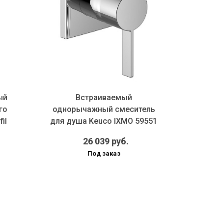
ый
Встраиваемый
го
однорычажный смеситель
il
для душа Keuco IXMO 59551
019502 хром
26 039 руб.
Под заказ