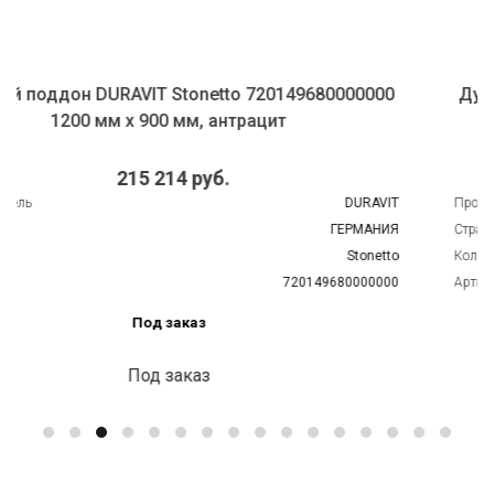
680000000
Душевой поддон DURAVIT Stonetto 7201
1400 мм х 1000 мм, белый
243 982 руб.
DURAVIT
Производитель
ГЕРМАНИЯ
Страна
Stonetto
Коллекция
49680000000
Артикул
7
Под заказ
Под заказ