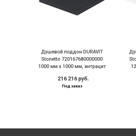
URAVIT
Душевой поддон DURAVIT
Ду
000000
Stonetto 720167680000000
St
антрацит
1000 мм х 1000 мм, антрацит
12
.
216 216 руб.
Под заказ