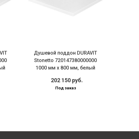
VIT
Душевой поддон DURAVIT
Душев
000
Stonetto 720147380000000
Stonett
лый
1000 мм х 800 мм, белый
мм х
202 150 руб.
Под заказ