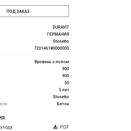
ПОД ЗАКАЗ
DURAVIT
ГЕРМАНИЯ
Stonetto
720146180000000
Вровень с полом
900
900
50
5 лет
Stonetto
еля:
Бетон
Я:
 уходу
PDF