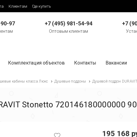
та
Клиентам
Где купить
-90-97
+7 (495) 981-54-94
+7 (9
иентам
Оптовым клиентам
Уста
Комплектация объектов
Контакты
Вакансии
шевые кабины класса Люкс
Душевые поддоны
Душевой поддон DURAVIT
AVIT Stonetto 720146180000000 900
195 168 р