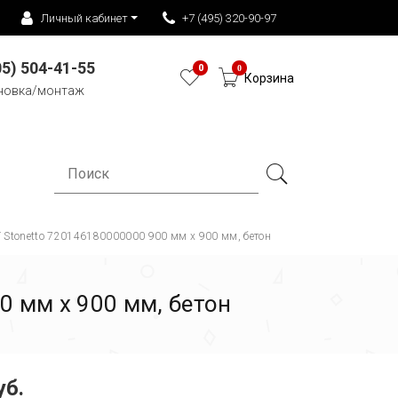
Личный кабинет
+7 (495) 320-90-97
05) 504-41-55
0
0
Корзина
новка/монтаж
 Stonetto 720146180000000 900 мм х 900 мм, бетон
 мм х 900 мм, бетон
уб.