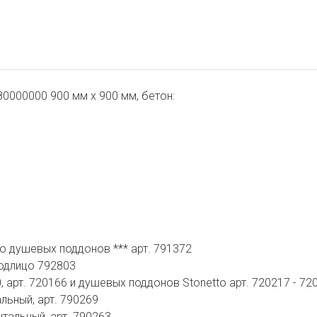
0000000 900 мм х 900 мм, бетон:
о душевых поддонов *** арт. 791372
одлицо 792803
, арт. 720166 и душевых поддонов Stonetto арт. 720217 - 72
льный, арт. 790269
тальный, арт. 790263