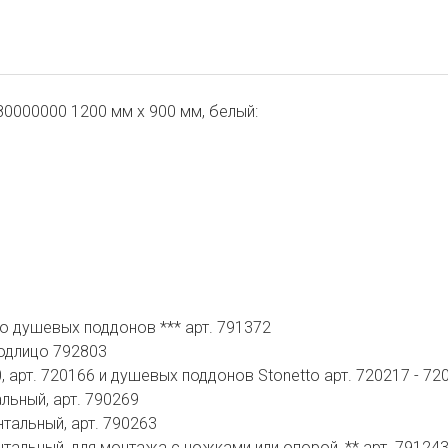
0000000 1200 мм х 900 мм, белый:
о душевых поддонов *** арт. 791372
одлицо 792803
, арт. 720166 и душевых поддонов Stonetto арт. 720217 - 720
льный, арт. 790269
тальный, арт. 790263
тальный, для монтажа с ножками или опорой, ** арт. 79124