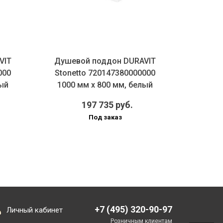
VIT
Душевой поддон DURAVIT
Душев
000
Stonetto 720147380000000
Stonett
лый
1000 мм х 800 мм, белый
мм х
197 735 руб.
Под заказ
+7 (495) 320-90-97
Личный кабинет
Розничным клиентам