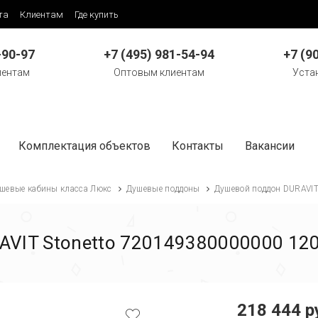
та
Клиентам
Где купить
-90-97
+7 (495) 981-54-94
+7 (9
иентам
Оптовым клиентам
Уста
Комплектация объектов
Контакты
Вакансии
шевые кабины класса Люкс
Душевые поддоны
Душевой поддон DURAVIT
VIT Stonetto 720149380000000 120
218 444 р