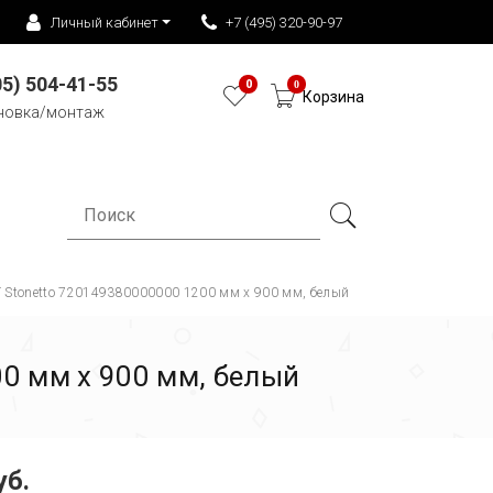
Личный кабинет
+7 (495) 320-90-97
05) 504-41-55
0
0
Корзина
новка/монтаж
 Stonetto 720149380000000 1200 мм х 900 мм, белый
0 мм х 900 мм, белый
уб.