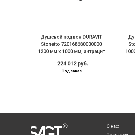
URAVIT
Душевой поддон DURAVIT
Ду
0000 900
Stonetto 720168680000000
St
тон
1200 мм х 1000 мм, антрацит
100
.
224 012 руб.
Под заказ
О нас:
О компании