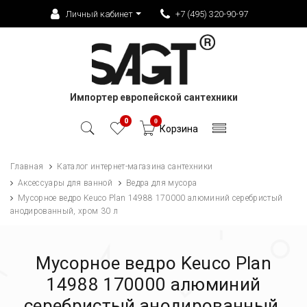
Личный кабинет
+7 (495) 320-90-97
Импортер европейской сантехники
0
0
Корзина
Главная
Каталог интернет-магазина сантехники
Аксессуары для ванной
Ведра для мусора
Мусорное ведро Keuco Plan 14988 170000 алюминий серебристый
анодированный, хром 30 л
Мусорное ведро Keuco Plan
14988 170000 алюминий
серебристый анодированный,