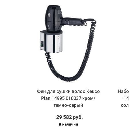
тенное с
Фен для сушки волос Keuco
Набо
 PLAN
Plan 14995 010037 хром/
14
рный
темно-серый
кол
29 582 руб.
В наличии