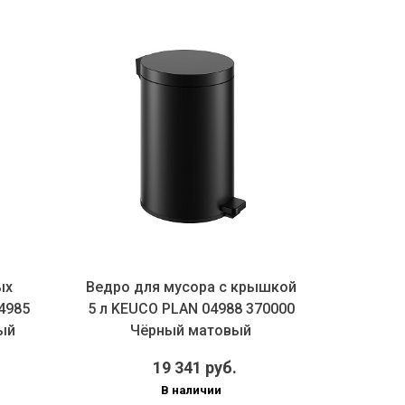
Держа
ых
Ведро для мусора с крышкой
бумаг
4985
5 л KEUCO PLAN 04988 370000
370000
ый
Чёрный матовый
19 341 руб.
В наличии