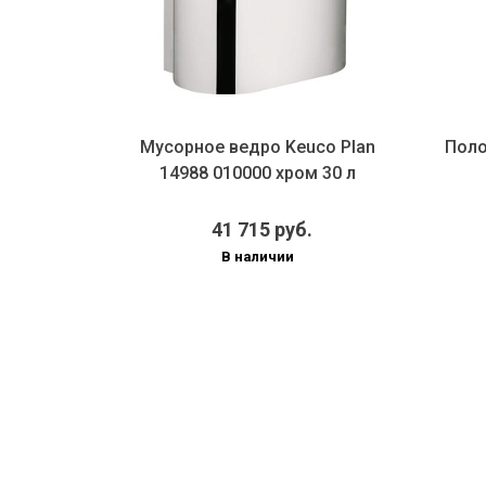
uco Plan
Мусорное ведро Keuco Plan
Поло
ром
14988 010000 хром 30 л
41 715 руб.
В наличии