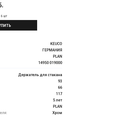
б.
:
6 шт
УПИТЬ
KEUCO
ГЕРМАНИЯ
PLAN
14950 019000
Держатель для стакана
93
66
117
5 лет
PLAN
еля:
Хром