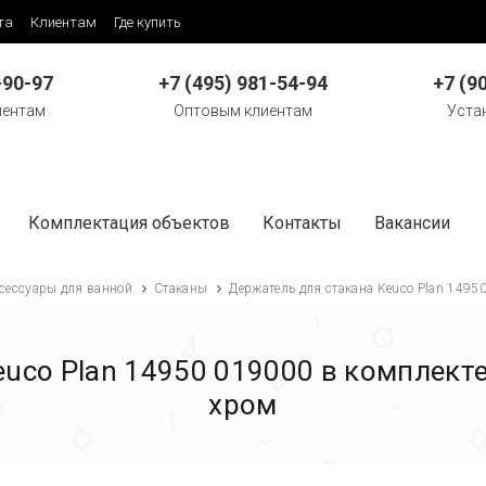
та
Клиентам
Где купить
-90-97
+7 (495) 981-54-94
+7 (9
иентам
Оптовым клиентам
Уста
Комплектация объектов
Контакты
Вакансии
сессуары для ванной
Стаканы
Держатель для стакана Keuco Plan 1495
uco Plan 14950 019000 в комплект
хром