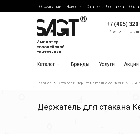
О компании
Новости
Статьи
Доставка
Опла
+7 (495) 320
Розничным кл
Импортер
европейской
сантехники
Каталог
Бренды
Услуги
Акции
Главная
Каталог интернет-магазина сантехники
Ак
Держатель для стакана Ke