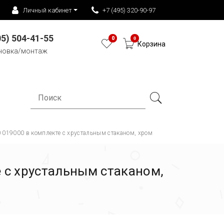
Личный кабинет
+7 (495) 320-90-97
05) 504-41-55
0
0
Корзина
новка/монтаж
0 019000 в комплекте с хрустальным стаканом, хром
е с хрустальным стаканом,