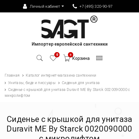
Личный кабинет
+7 (495) 320-90-97
Импортер европейской сантехники
0
0
Корзина
Главная
Каталог интернет-магазина сантехники
Унитазы, биде и писсуары
Сиденья для унитаза
Сиденье c крышкой для унитаза Duravit ME By Starck 0020090000 с
микролифтом
Сиденье c крышкой для унитаза
Duravit ME By Starck 0020090000
с микролифтом