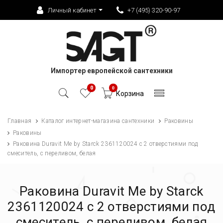
Личный кабинет
+7 (495) 320-90-97
Импортер европейской сантехники
0
0
Корзина
Главная
Каталог интернет-магазина сантехники
Раковины
Раковины
Раковина Duravit Me by Starck 2361120024 с 2 отверстиями под
смеситель, с переливом, белая
Раковина Duravit Me by Starck
2361120024 с 2 отверстиями под
смеситель, с переливом, белая