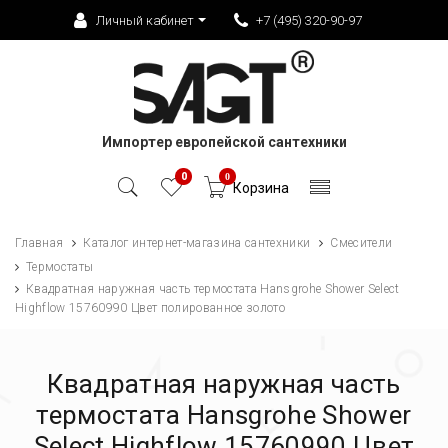
Личный кабинет
+7 (495) 320-90-97
Импортер европейской сантехники
0
0
Корзина
Главная
Каталог интернет-магазина сантехники
Смесители
Термостаты
Квадратная наружная часть термостата Hansgrohe Shower Select
Highflow 15760990 Цвет полированное золото
Квадратная наружная часть
термостата Hansgrohe Shower
Select Highflow 15760990 Цвет