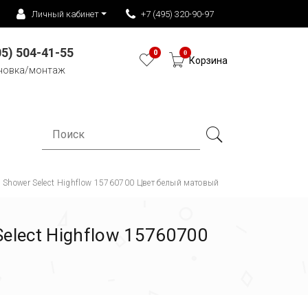
Личный кабинет
+7 (495) 320-90-97
05) 504-41-55
0
0
Корзина
новка/монтаж
 Shower Select Highflow 15760700 Цвет белый матовый
elect Highflow 15760700