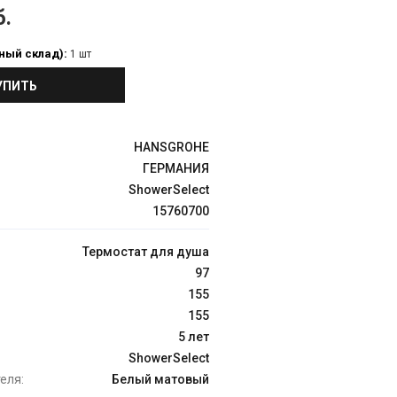
б.
ный склад):
1 шт
УПИТЬ
HANSGROHE
ГЕРМАНИЯ
ShowerSelect
15760700
Термостат для душа
97
155
155
5 лет
ShowerSelect
еля:
Белый матовый