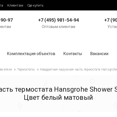
та
Клиентам
Где купить
-90-97
+7 (495) 981-54-94
+7 (9
иентам
Оптовым клиентам
Уста
Комплектация объектов
Контакты
Вакансии
есители
Термостаты
Квадратная наружная часть термостата Hansgrohe
сть термостата Hansgrohe Shower S
Цвет белый матовый