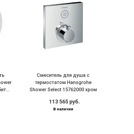
ь
Смеситель для душа с
Термо
wer
термостатом Hansgrohe
ShowerSe
...
Shower Select 15762000 хром
потребит
113 565 руб.
1
В наличии