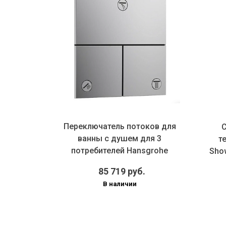
Переключатель потоков для
а с
См
ванны с душем для 3
ohe
тер
потребителей Hansgrohe
0 хром
Showe
ShowerSe...
85 719 руб.
В наличии