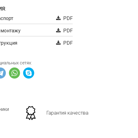
Я:
аспорт
PDF
 монтажу
PDF
трукция
PDF
циальных сетях:
ники
Гарантия качества