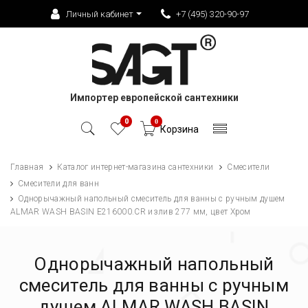
Личный кабинет
+7 (495) 320-90-97
Импортер европейской сантехники
0
0
Корзина
Главная
Каталог интернет-магазина сантехники
Смесители
Смесители для ванн
Однорычажный напольный смеситель для ванны с ручным душем
ALMAR WASH BASIN E216000.CR излив 277 мм, цвет Хром
Однорычажный напольный
смеситель для ванны с ручным
душем ALMAR WASH BASIN