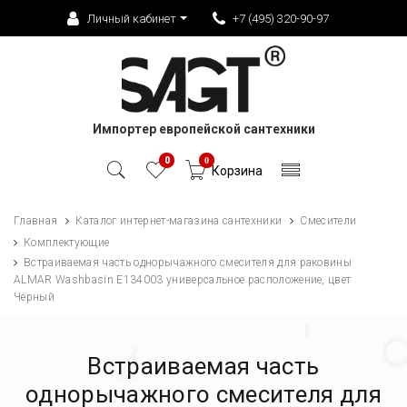
Личный кабинет
+7 (495) 320-90-97
Импортер европейской сантехники
0
0
Корзина
Главная
Каталог интернет-магазина сантехники
Смесители
Комплектующие
Встраиваемая часть однорычажного смесителя для раковины
ALMAR Washbasin E134003 универсальное расположение, цвет
Чёрный
Встраиваемая часть
однорычажного смесителя для