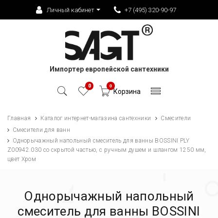
Личный кабинет
+7 (495) 320-90-97
Импортер европейской сантехники
0
0
Корзина
Главная
Каталог интернет-магазина сантехники
Смесители
Смесители для ванн
Однорычажный напольный смеситель для ванны BOSSINI PLY
Z00942.030 со скрытой частью, с ручным душем и шлангом 1250 мм,
цвет Хром
Однорычажный напольный
смеситель для ванны BOSSINI