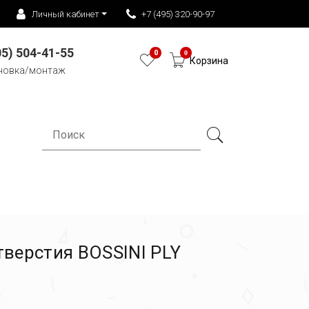
Личный кабинет
+7 (495) 320-90-97
05) 504-41-55
0
0
Корзина
новка/монтаж
тверстия BOSSINI PLY