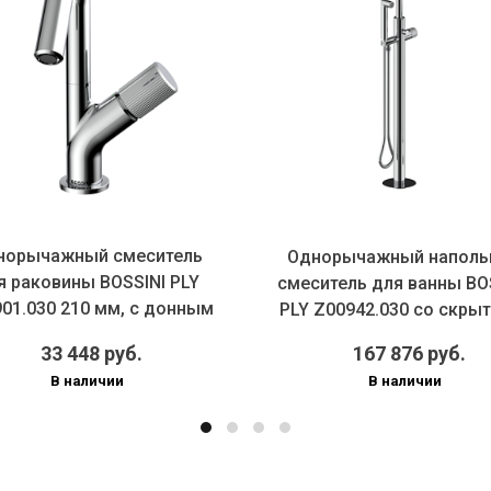
норычажный смеситель
Однорычажный наполь
я раковины BOSSINI PLY
смеситель для ванны BO
01.030 210 мм, с донным
PLY Z00942.030 со скрыто
к...
33 448 руб.
167 876 руб.
В наличии
В наличии