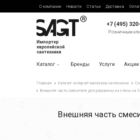
О компании
Новости
Статьи
Доставка
Опла
+7 (495) 320
Розничным кл
Импортер
европейской
сантехники
Каталог
Бренды
Услуги
Акции
Главная
Каталог интернет-магазина сантехники
См
Внешняя часть смесителя для раковины из стены на 3
Внешняя часть смеси