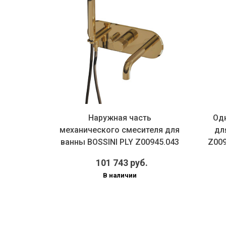
BOSSINI
Наружная часть
Од
ручным
механического смесителя для
дл
ем и
ванны BOSSINI PLY Z00945.043
Z009
на 2 ...
101 743 руб.
В наличии