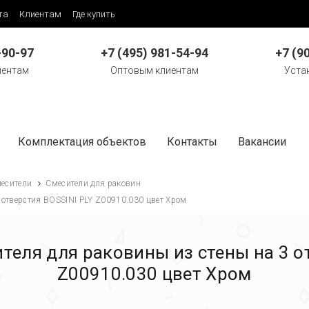
та
Клиентам
Где купить
-90-97
+7 (495) 981-54-94
+7 (9
иентам
Оптовым клиентам
Уста
Комплектация объектов
Контакты
Вакансии
есители
Смесители для раковин
 отверстия BOSSINI PLY Z00910.030 цвет Хром
теля для раковины из стены на 3 о
Z00910.030 цвет Хром