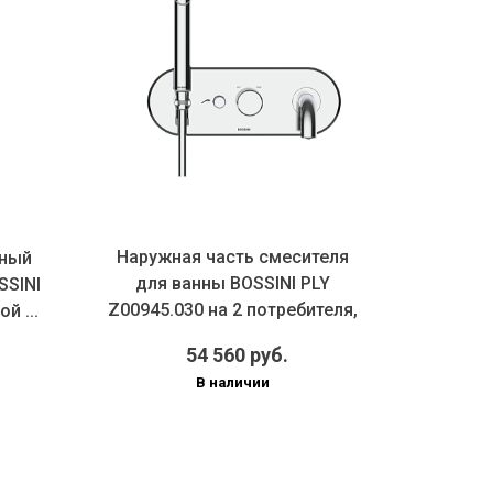
Наружная часть смесителя
ный
Ручной
для ванны BOSSINI PLY
SSINI
PLY B
Z00945.030 на 2 потребителя,
й ...
поворо
с...
54 560 руб.
В наличии