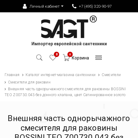
Личный кабинет
+7 (495) 320-90-97
Импортер европейской сантехники
0
0
Корзина
Главная
Каталог интернет-магазина сантехники
Смесители
Смесители для раковин
Внешняя часть однорычажного смесителя для раковины BOSSINI
TEO Z00730.043 без донного клапана, цвет Сатинированное золото
Внешняя часть однорычажного
смесителя для раковины
BOSSINI TEO Z00730.043 без