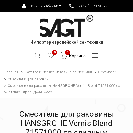
Личный кабинет
+7 (495) 320-90-97
Импортер европейской сантехники
0
0
Корзина
Главная
Каталог интернет-магазина сантехники
Смесители
Смесители для раковин
Смеситель для раковины HANSGROHE Vernis Blend 71571000 cо
сливным гарнитуром, хром
Смеситель для раковины
HANSGROHE Vernis Blend
71571000 cо сливным