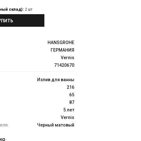
ный склад):
2 шт
УПИТЬ
HANSGROHE
ГЕРМАНИЯ
Vernis
71420670
Излив для ванны
216
65
87
5 лет
Vernis
еля:
Черный матовый
Я: