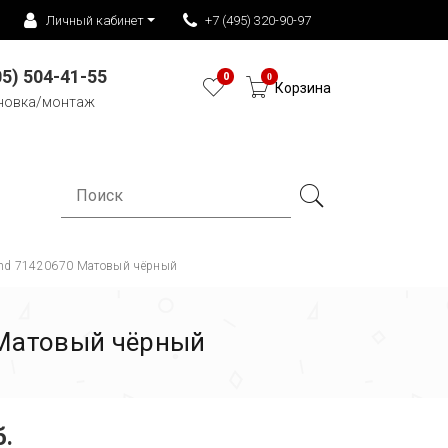
Личный кабинет
+7 (495) 320-90-97
05) 504-41-55
0
0
Корзина
новка/монтаж
end 71420670 Матовый чёрный
 Матовый чёрный
б.