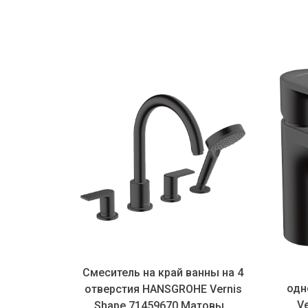
ухни
Смеситель на край ванны на 4
SGROHE
одн
отверстия HANSGROHE Vernis
0670 260
Ve
Shape 71459670 Матовы...