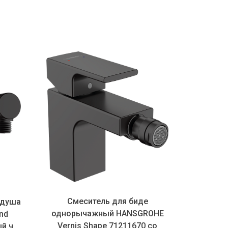
Смеситель для биде
Сме
 душа
однорычажный HANSGROHE
однор
nd
Vernis Shape 71211670 cо
Vern
 ч...