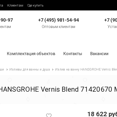
та
Клиентам
Где купить
-90-97
+7 (495) 981-54-94
+7 (9
иентам
Оптовым клиентам
Уста
Комплектация объектов
Контакты
Вакансии
ши
Изливы для ванны и душа
Излив на ванну HANSGROHE Vernis Bl
 HANSGROHE Vernis Blend 71420670
18 622 ру