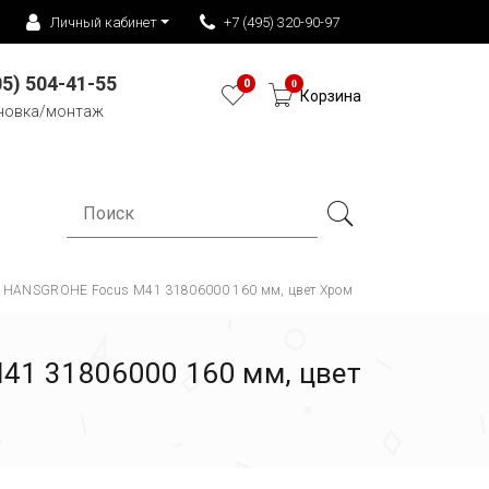
Личный кабинет
+7 (495) 320-90-97
05) 504-41-55
0
0
Корзина
новка/монтаж
t HANSGROHE Focus M41 31806000 160 мм, цвет Хром
41 31806000 160 мм, цвет