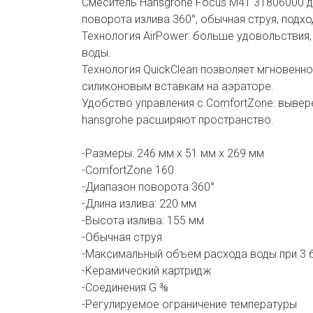
Смеситель Hansgrohe Focus M41 31806000 д
поворота излива 360°, обычная струя, подх
Технология AirPower: больше удовольстви
воды.
Технология QuickClean позволяет мгновенно
силиконовым вставкам на аэраторе.
Удобство управления с ComfortZone: вывере
hansgrohe расширяют пространство.
-Размеры: 246 мм х 51 мм х 269 мм
-ComfortZone 160
-Диапазон поворота 360°
-Длина излива: 220 мм
-Высота излива: 155 мм
-Обычная струя
-Максимальный объем расхода воды при 3 б
-Керамический картридж
-Соединения G ⅜
-Регулируемое ограничение температуры