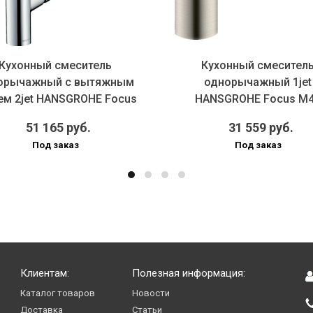
Кухонный смеситель
Кухонный смесител
орычажный с вытяжным
однорычажный 1jet
м 2jet HANSGROHE Focus
HANSGROHE Focus M
M41 318...
31806800 160 мм, цве.
51 165 руб.
31 559 руб.
Под заказ
Под заказ
Клиентам:
Полезная информация:
Каталог товаров
Новости
Доставка
Статьи