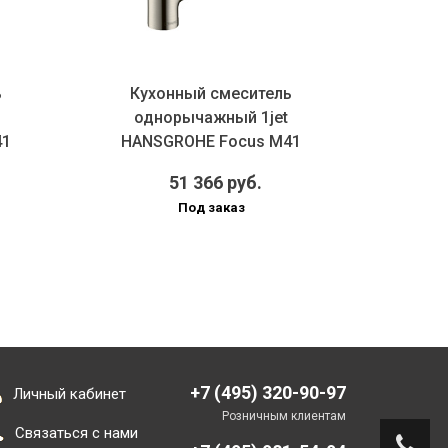
ь
Кухонный смеситель
Высокий
однорычажный 1jet
одноры
41
HANSGROHE Focus M41
изливо
..
31817800 280 мм, цве...
51 366 руб.
Под заказ
+7 (495) 320-90-97
Личный кабинет
Розничным клиентам
Связаться с нами