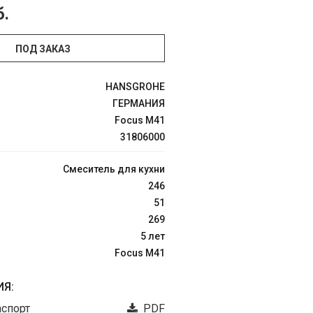
б.
ПОД ЗАКАЗ
HANSGROHE
ГЕРМАНИЯ
Focus M41
31806000
Смеситель для кухни
246
51
269
5 лет
Focus M41
Я:
аспорт
PDF