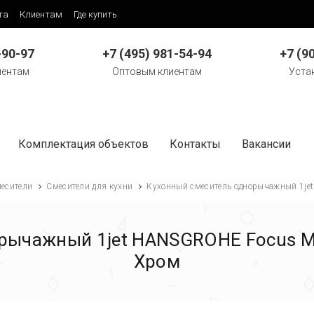
та
Клиентам
Где купить
-90-97
+7 (495) 981-54-94
+7 (9
иентам
Оптовым клиентам
Уста
Комплектация объектов
Контакты
Вакансии
есители
Смесители для кухни
Кухонный смеситель однорычажный 1je
рычажный 1jet HANSGROHE Focus M
Хром