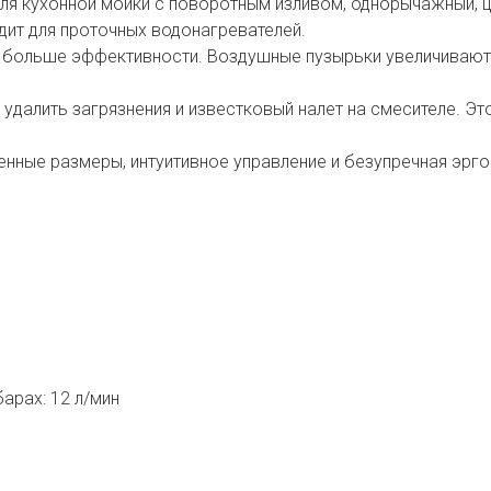
ля кухонной мойки с поворотным изливом, однорычажный, ц
одит для проточных водонагревателей.
я, больше эффективности. Воздушные пузырьки увеличиваю
 удалить загрязнения и известковый налет на смесителе. Э
нные размеры, интуитивное управление и безупречная эрго
арах: 12 л/мин