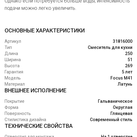
Однако если потребуется больше воды, интенсивность
подачи можно легко увеличить.
ОСНОВНЫЕ ХАРАКТЕРИСТИКИ
Артикул
31816000
Тип
Смеситель для кухни
Длина
250
Ширина
51
Высота
269
Гарантия
5 лет
Модель
Focus M41
Материал
Латунь
ВНЕШНЕЕ ИСПОЛНЕНИЕ
Покрытие
Гальваническое
Форма
Округлая
Поверхность
Глянцевая
Стилистика дизайна
Современный стиль
ТЕХНИЧЕСКИЕ СВОЙСТВА
Отверстия для монтажа
На 1 отверстие