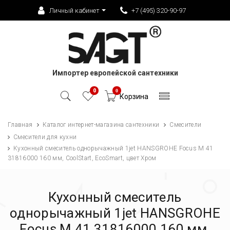
Личный кабинет
+7 (495) 320-90-97
Импортер европейской сантехники
0
0
Корзина
Главная
Каталог интернет-магазина сантехники
Смесители
Смесители для кухни
Кухонный смеситель однорычажный 1jet HANSGROHE Focus M 41
31816000 160 мм, CoolStart, EcoSmart, цвет Хром
Кухонный смеситель
однорычажный 1jet HANSGROHE
Focus M 41 31816000 160 мм,