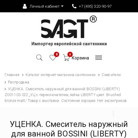
Личный кабинет
+7 (495) 320-90-97
Импортер европейской сантехники
0
0
Корзина
Главная
Каталог интернет-магазина сантехники
Смесители
Распродажа
УЦЕНКА. Смеситель наружный для ванной BOSSINI (LIBERTY)
Z001103.022_УЦ с переключателем,лейка LIBERTY цвет: Brushed
bronze matt/ Товар с выставки. Состояние хорошее. Нет эксентриков.
УЦЕНКА. Смеситель наружный
для ванной BOSSINI (LIBERTY)