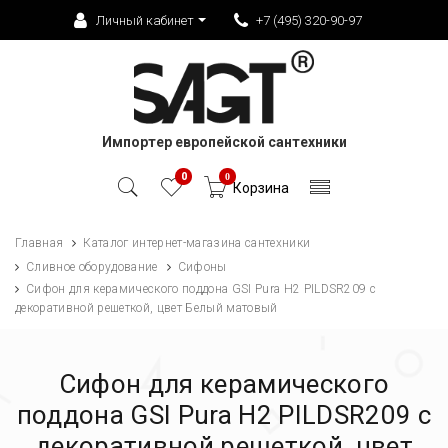
Личный кабинет
+7 (495) 320-90-97
Импортер европейской сантехники
0
0
Корзина
Главная
Каталог интернет-магазина сантехники
Сливное оборудование
Сифоны
Сифон для керамического поддона GSI Pura H2 PILDSR209 с
декоративной решеткой, цвет Белый матовый
Сифон для керамического
поддона GSI Pura H2 PILDSR209 с
декоративной решеткой, цвет