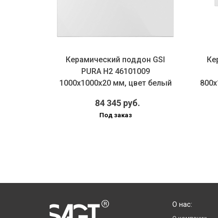
шевой
Керамический поддон GSI
Ке
 H2
PURA H2 46101009
0х20 мм,
1000х1000х20 мм, цвет белый
800х
матовый
.
84 345 руб.
Под заказ
О нас: