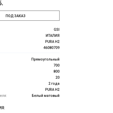
б.
ПОД ЗАКАЗ
GSI
ИТАЛИЯ
PURA H2
46080709
Прямоугольный
700
800
20
2 года
PURA H2
еля:
Белый матовый
Я: