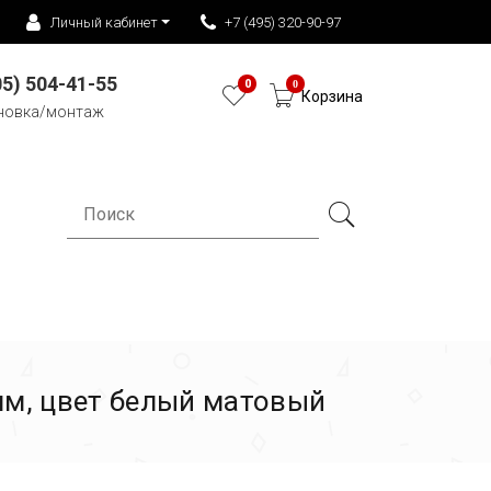
Личный кабинет
+7 (495) 320-90-97
05) 504-41-55
0
0
Корзина
новка/монтаж
мм, цвет белый матовый