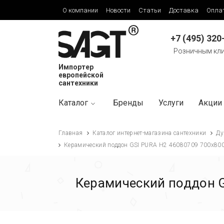
О компании
Новости
Статьи
Доставка
Опла
+7 (495) 320
Розничным кл
Импортер
европейской
сантехники
Каталог
Бренды
Услуги
Акции
Главная
Каталог интернет-магазина сантехники
Ду
Керамический поддон GSI PURA H2 46080709 700х800
Керамический поддон G