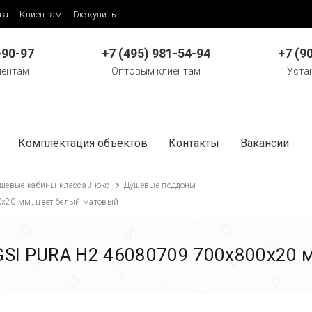
та
Клиентам
Где купить
-90-97
+7 (495) 981-54-94
+7 (9
иентам
Оптовым клиентам
Уста
Комплектация объектов
Контакты
Вакансии
шевые кабины класса Люкс
Душевые поддоны
х20 мм, цвет белый матовый
SI PURA H2 46080709 700х800х20 