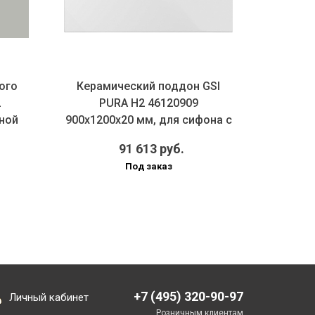
ого
Керамический поддон GSI
Сифон
2
PURA H2 46120909
под
ной
900х1200х20 мм, для сифона с
PILDS
решетко...
91 613 руб.
Под заказ
+7 (495) 320-90-97
Личный кабинет
Розничным клиентам