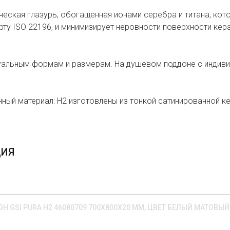
амическая глазурь, обогащенная ионами серебра и титана, к
ту ISO 22196, и минимизирует неровности поверхности кера
уальным формам и размерам. На душевом поддоне с индив
ный материал: H2 изготовлены из тонкой сатинированной к
ЦИЯ
 GSI PURA H2 46080709 700Х800Х20 ММ, ЦВЕТ БЕЛЫЙ МАТОВЫЙ