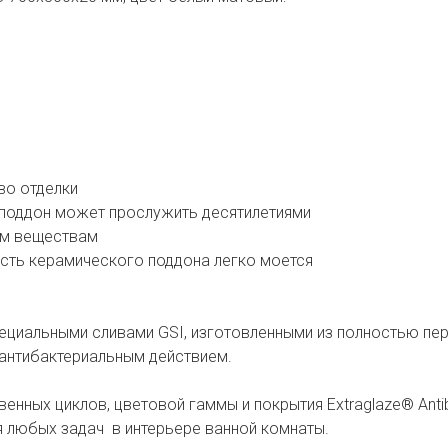
во отделки
 поддон может прослужить десятилетиями
ким веществам
ность керамического поддона легко моется
ециальными сливами GSI, изготовленными из полностью пе
антибактериальным действием.
нных циклов, цветовой гаммы и покрытия Extraglaze® Antib
я любых задач в интерьере ванной комнаты.