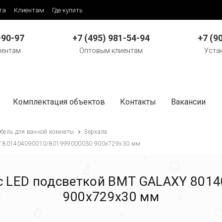
та
Клиентам
Где купить
-90-97
+7 (495) 981-54-94
+7 (9
иентам
Оптовым клиентам
Уста
Комплектация объектов
Контакты
Вакансии
бель для ванной комнаты
Зеркала
XY 801404090010/801999000030 900х729х30 мм
 с LED подсветкой BMT GALAXY 801
900х729х30 мм