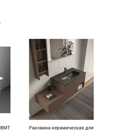
Y
 BMT
Раковина керамическая для
Тум