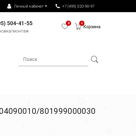
Личный кабинет
+7 (495) 320-90-97
05) 504-41-55
0
0
Корзина
новка/монтаж
404090010/801999000030