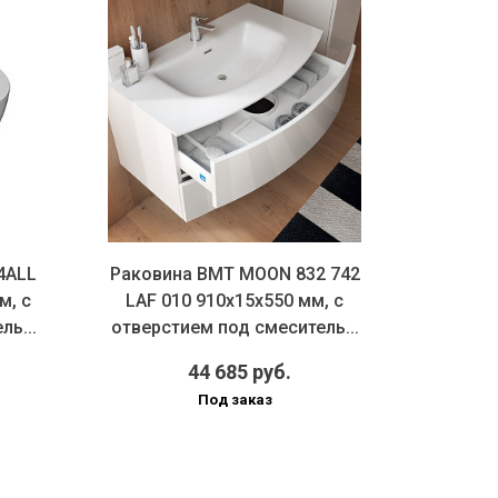
Тумба 
4ALL
Раковина BMT MOON 832 742
93
м, с
LAF 010 910х15х550 мм, с
900
ь...
отверстием под смеситель...
44 685 руб.
Под заказ