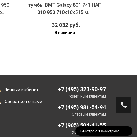
 950
тумбы BMT Galaxy 801 741 HAF
раковин
...
010 950 710х16х515 м...
HEF 01 2
32 032 руб.
В наличии
+7 (495) 320-90-97
Личный кабинет
Розничным клиентам
Связаться с нами
+7 (495) 981-54-94
Оптовым клиентам
+7 (905) 504-41-55
Быстро с 1С-Битрикс
Установка/Монтаж