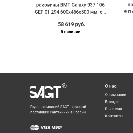
п
 937 106
раковины BMT Galaxy 937 106
801
0 мм, ...
GEF 01 294 600х486х500 мм, с...
58 619 руб.
В наличии
О нас:
О компании
Бренды
Группа компаний SAGT - крупный
Вакансии
поставщик сантехники в России
Контакты