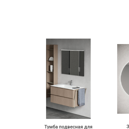
З
 для
Тумба подвесная для