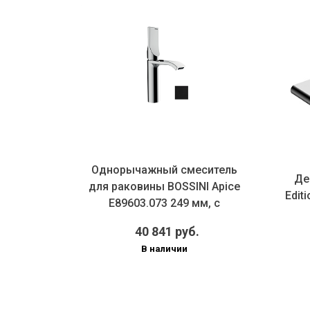
ой
Однорычажный смеситель
Де
O 4ALL
для раковины BOSSINI Apice
Edit
0 мм, с
E89603.073 249 мм, с
донным...
40 841 руб.
В наличии