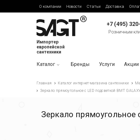
О компании
Новости
Статьи
Доставка
Опла
+7 (495) 320
Розничным кл
Импортер
европейской
сантехники
Каталог
Бренды
Услуги
Акции
Главная
Каталог интернет-магазина сантехники
Ме
Зеркало прямоугольное с LED подсветкой BMT GALA
Зеркало прямоугольное