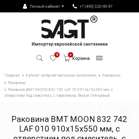
Личный кабинет
+7 (495) 320-90-97
Импортер европейской сантехники
0
0
Корзина
Главная
Каталог интернет-магазина сантехники
Раковины
Раковины
Раковина BMT MOON 832 742 LAF 010 910х15х550 мм, с
отверстием под смеситель, с переливом, белый глянцевый
Раковина BMT MOON 832 742
LAF 010 910х15х550 мм, с
отверстием под смеситель, с