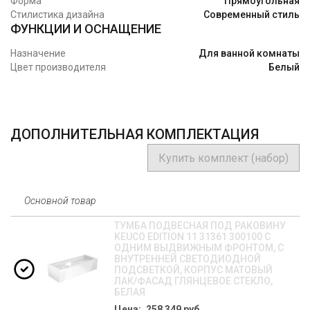
Форма
Прямоугольная
Стилистика дизайна
Современный стиль
ФУНКЦИИ И ОСНАЩЕНИЕ
Назначение
Для ванной комнаты
Цвет производителя
Белый
ДОПОЛНИТЕЛЬНАЯ КОМПЛЕКТАЦИЯ
Купить комплект (набор)
Основной товар
ТУМБА ПОДВЕСНАЯ ПОД РАКОВИНУ
KEUCO EDITION 11 31361 300100 С
ОДНИМ ВЫДВИЖНЫМ ФРОНТОМ, С
ВНУТРЕННЕЙ СВЕТОДИОДНОЙ
ПОДСВЕТКОЙ, КОРПУС МАТОВЫЙ
ЛАК/ФАСАД ГЛЯНЦЕВОЕ СТЕКЛО,
БЕЛАЯ
Цена: 258 349 руб.