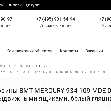
та
Клиентам
Где купить
-90-97
+7 (495) 981-54-94
+7 (9
иентам
Оптовым клиентам
Уста
Комплектация объектов
Контакты
Вакансии
бель для ванной комнаты
Тумбы
9 MDE 01 050 1000х300х450 мм, с 1 выдвижными ящиками, белый гляцн
овины BMT MERCURY 934 109 MDE 0
выдвижными ящиками, белый гляцн