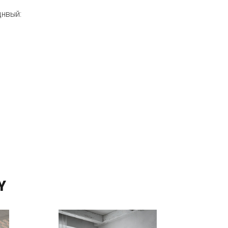
цнвый:
Y