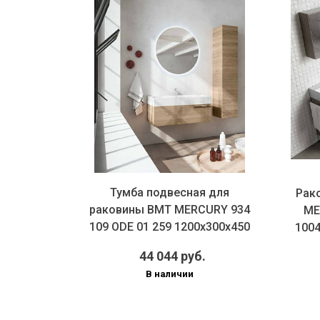
 для
Тумба подвесная для
Рак
URY 934
раковины BMT MERCURY 934
ME
х300х450
109 ODE 01 259 1200х300х450
1004
мм,...
44 044 руб.
В наличии