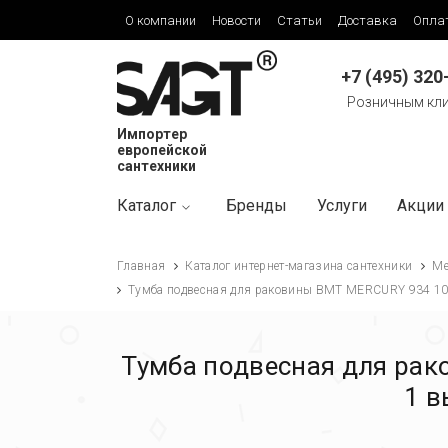
О компании
Новости
Статьи
Доставка
Опла
+7 (495) 320
Розничным кл
Импортер
европейской
сантехники
Каталог
Бренды
Услуги
Акции
Главная
Каталог интернет-магазина сантехники
Ме
Тумба подвесная для раковины BMT MERCURY 934 10
Тумба подвесная для рак
1 