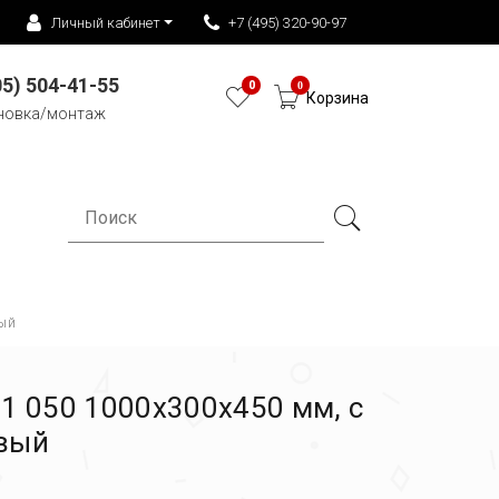
Личный кабинет
+7 (495) 320-90-97
05) 504-41-55
0
0
Корзина
новка/монтаж
вый
1 050 1000х300х450 мм, с
вый