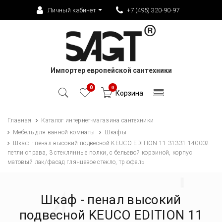
Личный кабинет
+7 (495) 320-90-97
Импортер европейской сантехники
0
0
Корзина
Главная
Каталог интернет-магазина сантехники
Мебель для ванной комнаты
Шкафы
Шкаф - пенал высокий подвесной KEUCO EDITION 11 31331 140002
петли справа, 3 стеклянные полки, с бельевой корзиной, корпус
матовый лак/фасад глянцевое стекло, трюфель
Шкаф - пенал высокий
подвесной KEUCO EDITION 11