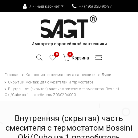
Личный кабинет
+7 (495) 320-90-97
Импортер европейской сантехники
0
0
Корзина
Главная
Каталог интернет-магазина сантехники
Души
Скрытый монтаж для смесителей и термостатов
Внутренняя (скрытая) часть смесителя с термостатом Bossini
Oki/Cube на 1 потребитель Z030204000
Внутренняя (скрытая) часть
смесителя с термостатом Bossini
Oki/Cube на 1 потребитель