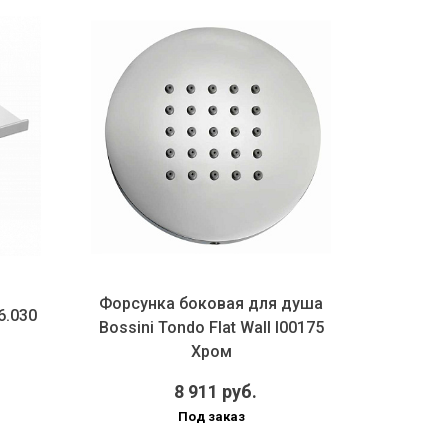
Форсунка боковая для душа
Шланг
6.030
Bossini Tondo Flat Wall I00175
Bossini
Хром
снят
8 911 руб.
Под заказ