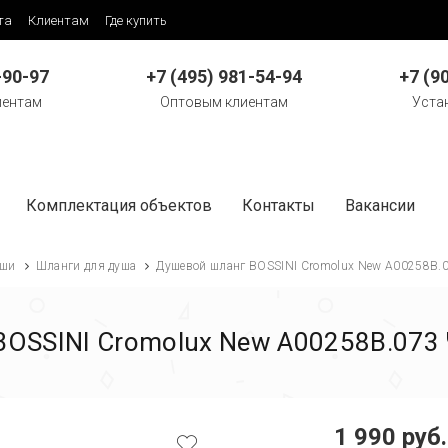
та
Клиентам
Где купить
-90-97
+7 (495) 981-54-94
+7 (9
иентам
Оптовым клиентам
Уста
Комплектация объектов
Контакты
Вакансии
ши
Шланги для душа
Душевой шланг BOSSINI Cromolux New A00258B.
BOSSINI Cromolux New A00258B.073
1 990 руб.