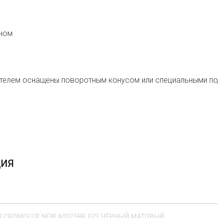
оном
сителем оснащены поворотным конусом или специальными по
ЦИЯ
 CROMOLUX NEW A00258B.073 ЧЁРНЫЙ МАТОВЫЙ