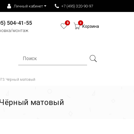
Личный кабинет
+7 (495) 320-90-97
05) 504-41-55
0
0
Корзина
новка/монтаж
073 Чёрный матовый
 Чёрный матовый