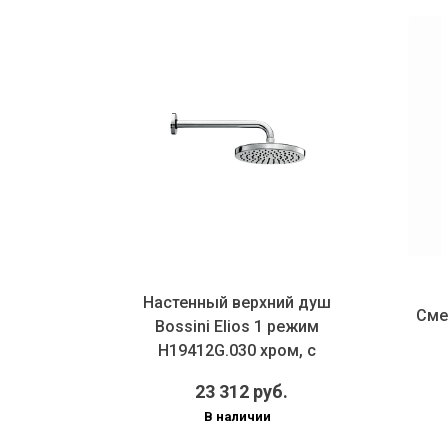
Настенный верхний душ
остата
Сме
Bossini Elios 1 режим
 TEO
H19412G.030 хром, с
ом
кронштейном
23 312 руб.
В наличии