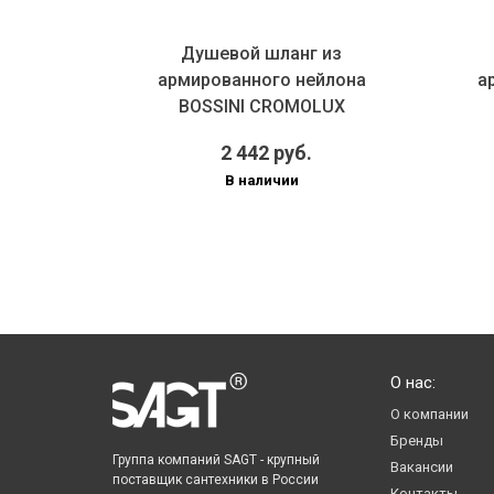
 из
Душевой шланг из
йлона
армированного нейлона
а
LUX
BOSSINI CROMOLUX
 мм...
A00167D.030.1 1750 мм...
A0
2 442 руб.
В наличии
О нас:
О компании
Бренды
Группа компаний SAGT - крупный
Вакансии
поставщик сантехники в России
Контакты