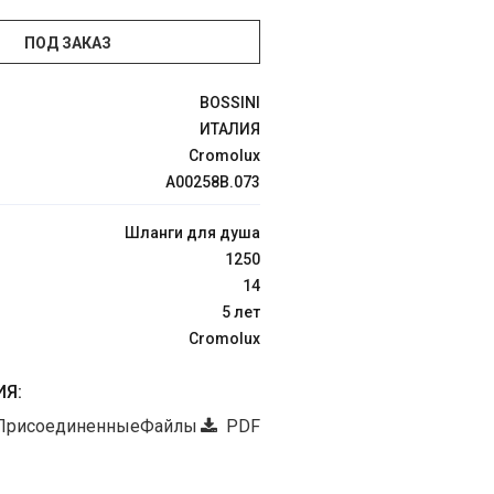
ПОД ЗАКАЗ
BOSSINI
ИТАЛИЯ
Cromolux
A00258B.073
Шланги для душа
1250
14
5 лет
Cromolux
Я:
ПрисоединенныеФайлы
PDF