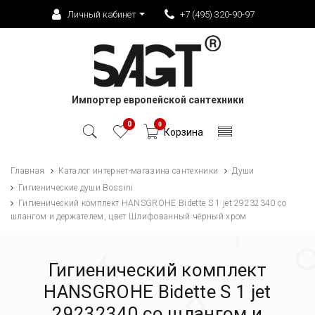
Личный кабинет
+7 (495) 320-90-97
Импортер европейской сантехники
0
0
Корзина
Главная
Каталог интернет-магазина сантехники
Души
Гигиенические души Bossini
Гигиенический комплект HANSGROHE Bidette S 1 jet 29232340 со
шлангом и держателем, цвет Шлифованный чёрный хром
Гигиенический комплект
HANSGROHE Bidette S 1 jet
29232340 со шлангом и