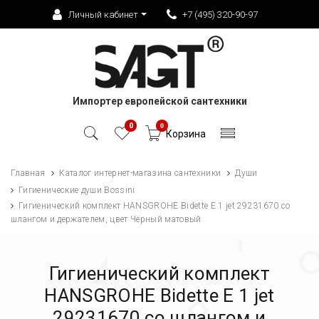
Личный кабинет
+7 (495) 320-90-97
Импортер европейской сантехники
0
0
Корзина
Главная
Каталог интернет-магазина сантехники
Души
Гигиенические души Bossini
Гигиенический комплект HANSGROHE Bidette Е 1 jet 29231670 со
шлангом и держателем, цвет Чёрный матовый
Гигиенический комплект
HANSGROHE Bidette Е 1 jet
29231670 со шлангом и