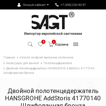
Личный кабинет
+7 (495) 320-90-97
Импортер европейской сантехники
0
0
Корзина
Главная
Каталог интернет-магазина сантехники
Аксессуары для ванной
Полотенцедержатели
Двойной полотенцедержатель HANSGROHE AddStoris 41770140
Шлифованная бронза
Двойной полотенцедержатель
HANSGROHE AddStoris 41770140
Шлифованная бронза