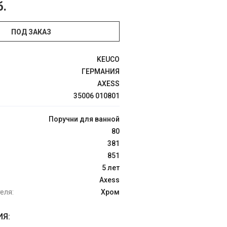
б.
ПОД ЗАКАЗ
KEUCO
ГЕРМАНИЯ
AXESS
35006 010801
Поручни для ванной
80
381
851
5 лет
Axess
еля:
Хром
Я: