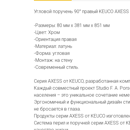
Угловой поручень 90° правый KEUCO AXESS 
-Размеры: 80 мм х 381 мм х 851 мм
-Цвет: Хром
-Ориентация правая
-Материал: латунь
-Форма: угловая
-Монтаж: на стену
-Современный стиль.
Серия AXESS от KEUCO, разработанная компан
Каждый совместный проект Studio F. A. Por
населения – это уникальное сочетание неме
Эргономичный и функциональный дизайн стил
не бросается в глаза.
Продукты серии AXESS от KEUCO изготовле
Система перил и поручней серии AXESS от 
качество жизни.