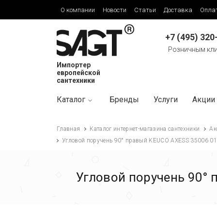
О компании
Новости
Статьи
Доставка
Опла
+7 (495) 320
Розничным кл
Импортер
европейской
сантехники
Каталог
Бренды
Услуги
Акции
Главная
Каталог интернет-магазина сантехники
Ак
Угловой поручень 90° правый KEUCO AXESS 35006 01
Угловой поручень 90°