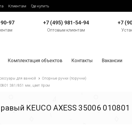
та
Клиентам
Где купить
-90-97
+7 (495) 981-54-94
+7 (9
иентам
Оптовым клиентам
Уста
Комплектация объектов
Контакты
Вакансии
сессуары для ванной
Опорные ручки (поручни)
0801 381/851 мм, цвет Хром
 правый KEUCO AXESS 35006 010801 