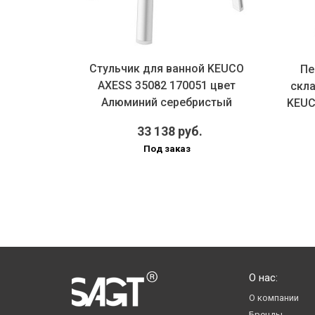
Стульчик для ванной KEUCO
на для
Пе
AXESS 35082 170051 цвет
поручня
скл
Алюминий серебристый
0000 ц...
KEUC
анодир...
33 138 руб.
Под заказ
О нас:
О компании
Бренды