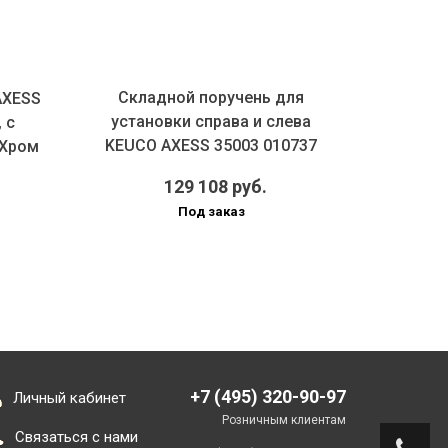
Складной поручень для
Скла
AXESS
установки справа и слева
устан
 с
KEUCO AXESS 35003 010737
KEUCO 
 Хром
700 м...
129 108 руб.
Под заказ
+7 (495) 320-90-97
Личный кабинет
Розничным клиентам
Связаться с нами