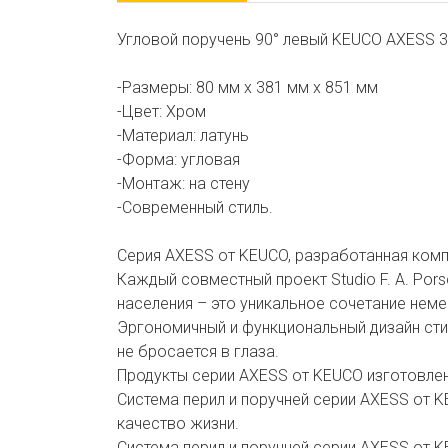
Угловой поручень 90° левый KEUCO AXESS 3
-Размеры: 80 мм х 381 мм х 851 мм
-Цвет: Хром
-Материал: латунь
-Форма: угловая
-Монтаж: на стену
-Современный стиль.
Серия AXESS от KEUCO, разработанная компан
Каждый совместный проект Studio F. A. Por
населения – это уникальное сочетание неме
Эргономичный и функциональный дизайн стил
не бросается в глаза.
Продукты серии AXESS от KEUCO изготовле
Система перил и поручней серии AXESS от 
качество жизни.
Система перил и поручней серии AXESS от 