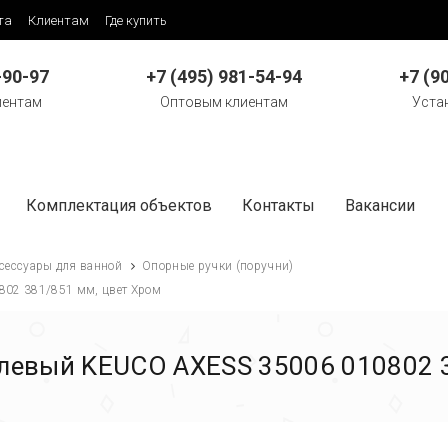
та
Клиентам
Где купить
-90-97
+7 (495) 981-54-94
+7 (9
иентам
Оптовым клиентам
Уста
Комплектация объектов
Контакты
Вакансии
сессуары для ванной
Опорные ручки (поручни)
802 381/851 мм, цвет Хром
 левый KEUCO AXESS 35006 010802 