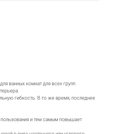
для ванных комнат для всех групп
терьера.
льную гибкость. В то же время, последнее
я пользования и тем самым повышает
евой в виде настенного или углового