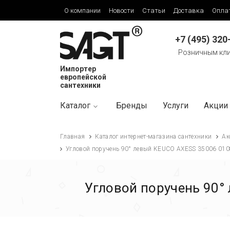
О компании
Новости
Статьи
Доставка
Опла
+7 (495) 320
Розничным кл
Импортер
европейской
сантехники
Каталог
Бренды
Услуги
Акции
Главная
Каталог интернет-магазина сантехники
Ак
Угловой поручень 90° левый KEUCO AXESS 35006 010
Угловой поручень 90°