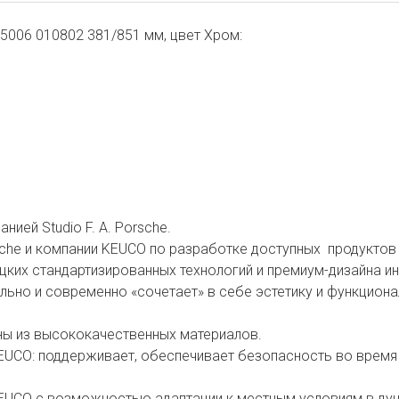
5006 010802 381/851 мм, цвет Хром:
ией Studio F. A. Porsche.
sche и компании KEUCO по разработке доступных продуктов 
цких стандартизированных технологий и премиум-дизайна ин
ьно и современно «сочетает» в себе эстетику и функциона
ны из высококачественных материалов.
KEUCO: поддерживает, обеспечивает безопасность во врем
KEUCO с возможностью адаптации к местным условиям в душ