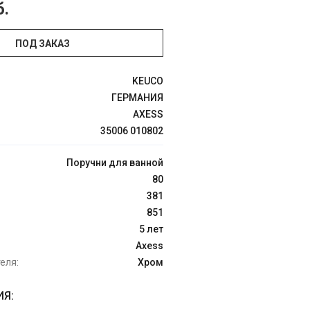
б.
ПОД ЗАКАЗ
KEUCO
ГЕРМАНИЯ
AXESS
35006 010802
Поручни для ванной
80
381
851
5 лет
Axess
еля:
Хром
Я: