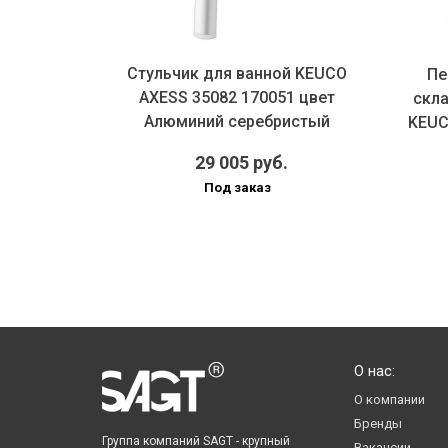
Стульчик для ванной KEUCO
на для
Пе
AXESS 35082 170051 цвет
поручня
скл
Алюминий серебристый
0000 ц...
KEUC
анодир...
29 005 руб.
Под заказ
О нас:
О компании
Бренды
Группа компаний SAGT - крупный
Вакансии