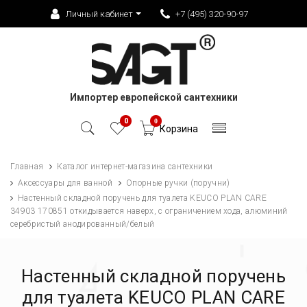
Личный кабинет
+7 (495) 320-90-97
Импортер европейской сантехники
0
0
Корзина
Главная
Каталог интернет-магазина сантехники
Аксессуары для ванной
Опорные ручки (поручни)
Настенный складной поручень для туалета KEUCO PLAN CARE
34903 170851 откидывается наверх, с ограничением хода, алюминий
серебристый анодированный/белый
Настенный складной поручень
для туалета KEUCO PLAN CARE