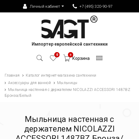
Личный кабинет
+7 (495) 320-90-97
Импортер европейской сантехники
0
0
Корзина
Главная
Каталог интернет-магазина сантехники
Аксессуары для ванной
Мыльницы
Мыльница настенная с держателем NICOLAZZI ACCESSORI 1487BZ
Бронза/Белый
Мыльница настенная с
держателем NICOLAZZI
ACCESSORI 1487BZ Бронза/