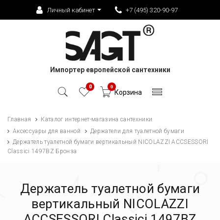
Личный кабинет
+7 (495) 320-90-97
Импортер европейской сантехники
0
0
Корзина
Главная
Каталог интернет-магазина сантехники
Аксессуары для ванной
Держатели для туалетной бумаги
Держатель туалетной бумаги вертикальный NICOLAZZI ACCSESSORI
Classici 1497BZ Бронза
Держатель туалетной бумаги
вертикальный NICOLAZZI
ACCSESSORI Classici 1497BZ